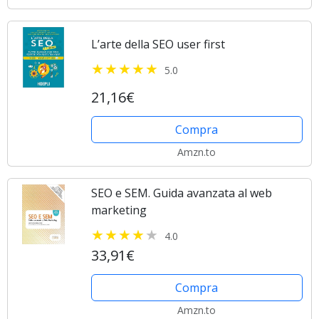
L’arte della SEO user first
5.0
21,16€
Compra
Amzn.to
SEO e SEM. Guida avanzata al web
marketing
4.0
33,91€
Compra
Amzn.to