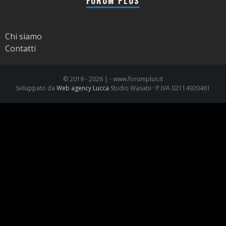
FORUM PLUS
Chi siamo
Contatti
© 2019 -
2026 | - www.forumplus.it
Sviluppato da
Web agency Lucca
Studio Wasabi · P.IVA 02114920461