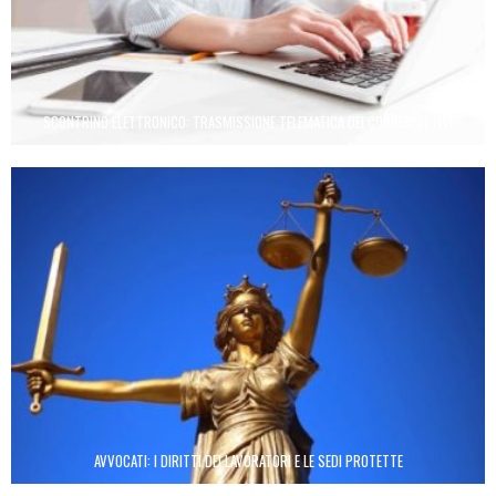
SCONTRINO ELETTRONICO: TRASMISSIONE TELEMATICA DEI CORRISPETTIVI
AVVOCATI: I DIRITTI DEI LAVORATORI E LE SEDI PROTETTE