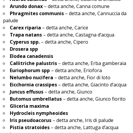
Arundo donax
– detta anche, Canna comune
Phragmites communis
– detta anche, Cannuccia da
palude
Carex riparia
– detta anche, Carice
Trapa natans
– detta anche, Castagna d’acqua
Cyperus spp.
– detta anche, Cipero
Drosera spp
Elodea canadensis
Callitriche palustris
– detta anche, Erba gamberaia
Euriophorum spp
– detta anche, Eriofora
Nelumbo nucifera
– detta anche, Fior di loto
Eicchornia crassipes
– detta anche, Giacinto d’acqua
Juncus effusus
– detta anche, Giunco
Butomus umbrellatus
– detta anche, Giunco fiorito
Gliceria maxima
Hydrocleis nympheoides
Iris pseudoacorus
– detta anche, Iris di palude
Pistia stratoides
– detta anche, Lattuga d’acqua