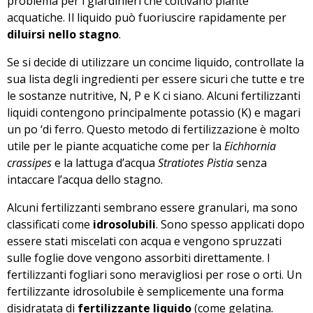
problema per i giardinieri che coltivano piante
acquatiche. Il liquido può fuoriuscire rapidamente per
diluirsi nello stagno
.
Se si decide di utilizzare un concime liquido, controllate la
sua lista degli ingredienti per essere sicuri che tutte e tre
le sostanze nutritive, N, P e K ci siano. Alcuni fertilizzanti
liquidi contengono principalmente potassio (K) e magari
un po ‘di ferro. Questo metodo di fertilizzazione è molto
utile per le piante acquatiche come per la
Eichhornia
crassipes
e la lattuga d’acqua
Stratiotes Pistia
senza
intaccare l’acqua dello stagno.
Alcuni fertilizzanti sembrano essere granulari, ma sono
classificati come
idrosolubili
. Sono spesso applicati dopo
essere stati miscelati con acqua e vengono spruzzati
sulle foglie dove vengono assorbiti direttamente. I
fertilizzanti fogliari sono meravigliosi per rose o orti. Un
fertilizzante idrosolubile è semplicemente una forma
disidratata di
fertilizzante liquido
(come gelatina.