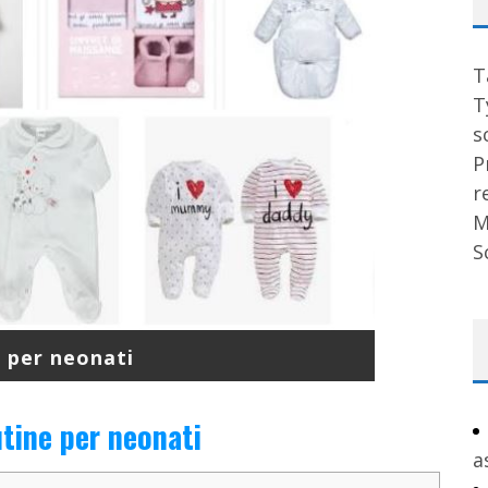
T
T
s
P
r
M
S
 per neonati
utine per neonati
a