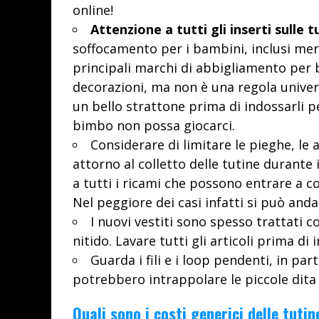
online!
Attenzione a tutti gli inserti sulle t
soffocamento per i bambini, inclusi merlet
principali marchi di abbigliamento per
decorazioni, ma non è una regola univers
un bello strattone prima di indossarli pe
bimbo non possa giocarci.
Considerare di limitare le pieghe, le a
attorno al colletto delle tutine durant
a tutti i ricami che possono entrare a co
Nel peggiore dei casi infatti si può and
I nuovi vestiti sono spesso trattati c
nitido. Lavare tutti gli articoli prima di 
Guarda i fili e i loop pendenti, in par
potrebbero intrappolare le piccole dita
Quali sono i costi generici delle tuti