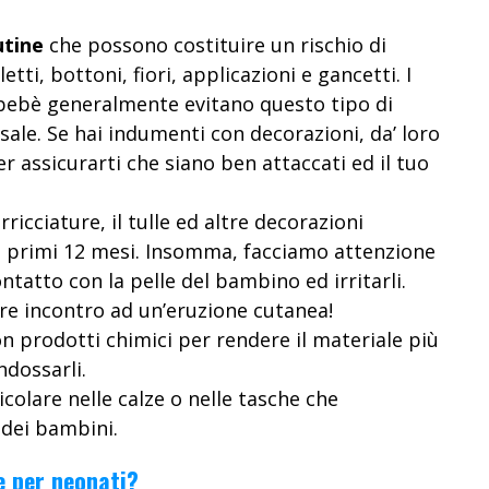
utine
che possono costituire un rischio di
ti, bottoni, fiori, applicazioni e gancetti. I
 bebè generalmente evitano questo tipo di
ale. Se hai indumenti con decorazioni, da’ loro
r assicurarti che siano ben attaccati ed il tuo
rricciature, il tulle ed altre decorazioni
e i primi 12 mesi. Insomma, facciamo attenzione
ntatto con la pelle del bambino ed irritarli.
are incontro ad un’eruzione cutanea!
on prodotti chimici per rendere il materiale più
indossarli.
ticolare nelle calze o nelle tasche che
 dei bambini.
ne per neonati?