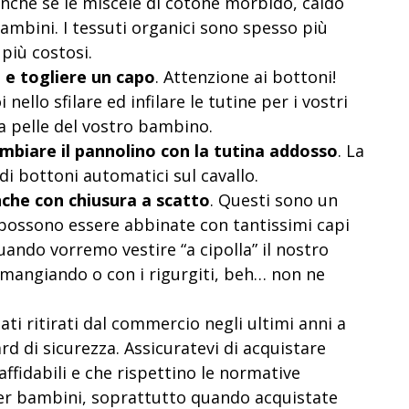
nche se le miscele di cotone morbido, caldo
ambini. I tessuti organici sono spesso più
più costosi.
 e togliere un capo
. Attenzione ai bottoni!
nello sfilare ed infilare le tutine per i vostri
la pelle del vostro bambino.
ambiare il pannolino con la tutina addosso
. La
i bottoni automatici sul cavallo.
nche con chiusura a scatto
. Questi sono un
é possono essere abbinate con tantissimi capi
quando vorremo vestire “a cipolla” il nostro
 mangiando o con i rigurgiti, beh… non ne
ati ritirati dal commercio negli ultimi anni a
d di sicurezza. Assicuratevi di acquistare
fidabili e che rispettino le normative
per bambini, soprattutto quando acquistate