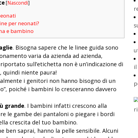
ce
[
Nascondi
]
r
neonati
tine per neonati?
s
nna e bambino
aglie
. Bisogna sapere che le linee guida sono
u
sionamento varia da azienda ad azienda,
riportato sull’etichetta non è un’indicazione di
i
 quindi niente paura!
ralmente i genitori non hanno bisogno di un
p
to”, poiché i bambini lo cresceranno davvero
più grande
. I bambini infatti crescono alla
are le gambe dei pantaloni o piegare i bordi
ella crescita del tuo bambino.
me ben saprai, hanno la pelle sensibile. Alcuni