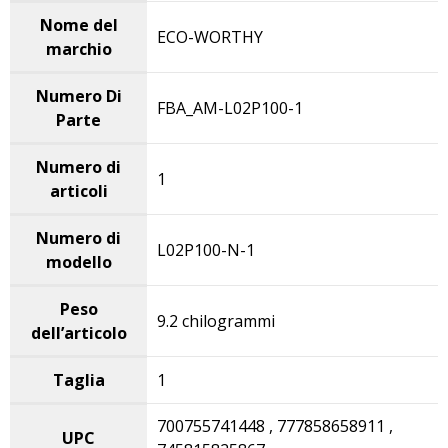
Nome del
ECO-WORTHY
marchio
Numero Di
FBA_AM-L02P100-1
Parte
Numero di
1
articoli
Numero di
L02P100-N-1
modello
Peso
9.2 chilogrammi
dell’articolo
Taglia
1
700755741448 , 777858658911 ,
UPC