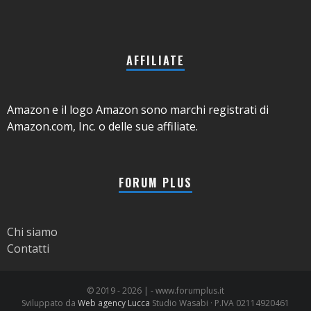
AFFILIATE
Amazon e il logo Amazon sono marchi registrati di
Amazon.com, Inc. o delle sue affiliate.
FORUM PLUS
Chi siamo
Contatti
© 2019 -
2026 | - www.forumplus.it
Sviluppato da
Web agency Lucca
Studio Wasabi · P.IVA 02114920461