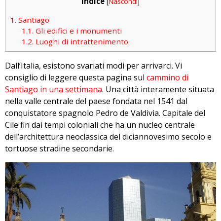
Indice
[
Nascondi
]
1.
Santiago
1.1.
Gli edifici e i monumenti
1.2.
Luoghi di intrattenimento
Dall’Italia, esistono svariati modi per arrivarci. Vi
consiglio di leggere questa pagina sul
cammino di
Santiago in una settimana
. Una città interamente situata
nella valle centrale del paese fondata nel 1541 dal
conquistatore spagnolo Pedro de Valdivia. Capitale del
Cile fin dai tempi coloniali che ha un nucleo centrale
dell’architettura neoclassica del diciannovesimo secolo e
tortuose stradine secondarie.