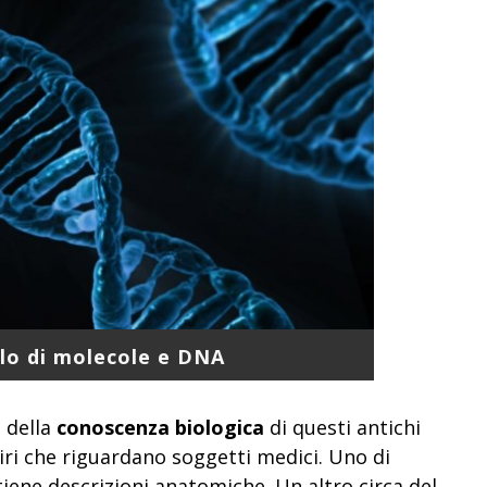
llo di molecole e DNA
à della
conoscenza biologica
di questi antichi
piri che riguardano soggetti medici. Uno di
ntiene descrizioni anatomiche. Un altro circa del