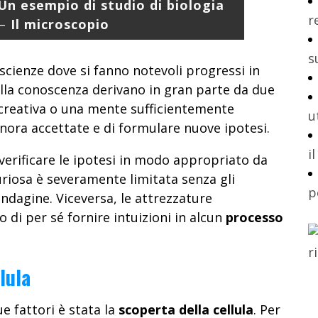
Un esempio di studio di biologia
r
–
Il microscopio
s
 scienze dove si fanno notevoli progressi in
nella conoscenza derivano in gran parte da due
 creativa o una mente sufficientemente
u
finora accettate e di formulare nuove ipotesi.
i
verificare le ipotesi in modo appropriato da
uriosa è severamente limitata senza gli
p
ndagine. Viceversa, le attrezzature
 di per sé fornire intuizioni in alcun
processo
lula
e fattori è stata la
scoperta della cellula
. Per