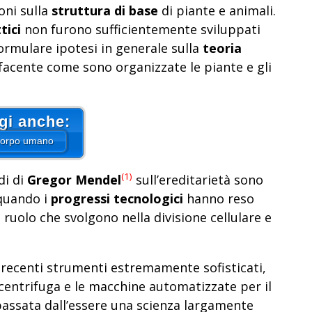
oni sulla
struttura di base
di piante e animali.
tici
non furono sufficientemente sviluppati
 formulare ipotesi in generale sulla
teoria
facente come sono organizzate le piante e gli
gi anche:
 corpo umano
(1)
di di
Gregor Mendel
sull’ereditarietà sono
 quando i
progressi tecnologici
hanno reso
l ruolo che svolgono nella divisione cellulare e
i recenti strumenti estremamente sofisticati,
racentrifuga e le macchine automatizzate per il
passata dall’essere una scienza largamente