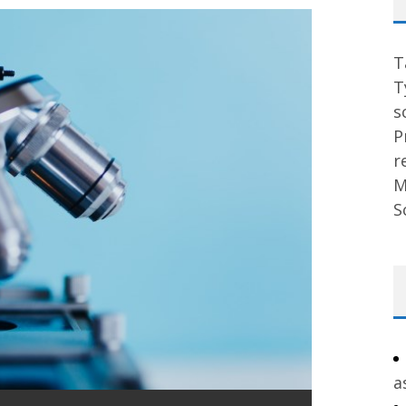
T
T
s
P
r
M
S
a