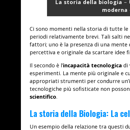
La storia della biologia
–
moderna
Ci sono momenti nella storia di tutte le
periodi relativamente brevi. Tali salti 
fattori; uno è la presenza di una mente
percettiva e originale da scartare idee 
Il secondo è l’
incapacità tecnologica
di 
esperimenti. La mente più originale e c
appropriati strumenti per condurre un’i
tecnologiche più sofisticate non possono
scientifico
.
La storia della Biologia: La cel
Un esempio della relazione tra questi du