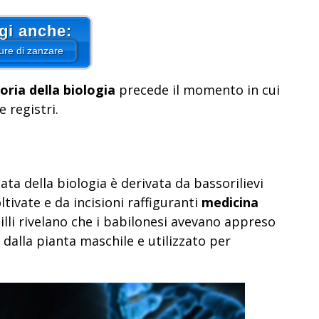
gi anche:
ure di zanzare
oria della biologia
precede il momento in cui
e registri.
a della biologia è derivata da bassorilievi
ltivate e da incisioni raffiguranti
medicina
igilli rivelano che i babilonesi avevano appreso
 dalla pianta maschile e utilizzato per